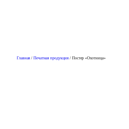
Перейти
к
содержимому
Главная
/
Печатная продукция
/ Постер «Охотница»