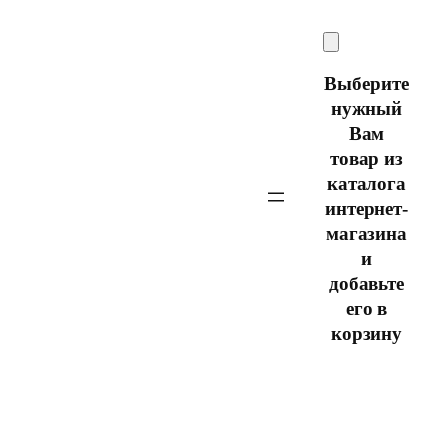
Перейти
к
содержимому
Выберите
нужный
Вам
товар из
каталога
интернет-
магазина
и
добавьте
его в
корзину