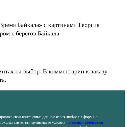
Время Байкала» с картинами Георгия
ом с берегов Байкала.
интах на выбор. В комментарии к заказу
та.
правляя свои контактные данные через любую из форм на
стоящем сайте, вы принимаете условия
политики обработки