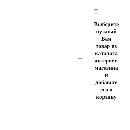
Перейти
к
содержимому
Выберите
нужный
Вам
товар из
каталога
интернет-
магазина
и
добавьте
его в
корзину