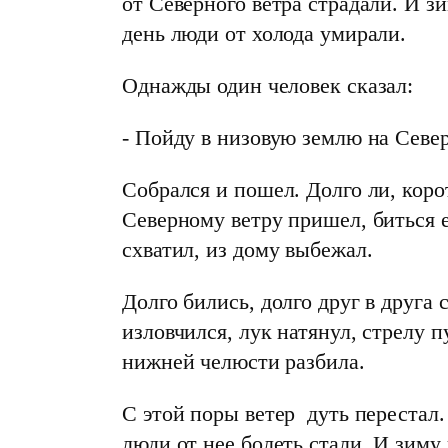
от Северного ветра страдали. И зи
день люди от холода умирали.
Однажды один человек сказал:
- Пойду в низовую землю на Север
Собрался и пошел. Долго ли, коро
Северному ветру пришел, биться е
схватил, из дому выбежал.
Долго бились, долго друг в друга
изловчился, лук натянул, стрелу 
нижней челюсти разбила.
С этой поры ветер дуть перестал.
люди от нее болеть стали. И зиму