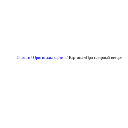
Перейти
к
содержимому
Главная
/
Оригиналы картин
/ Картина «Про северный ветер»