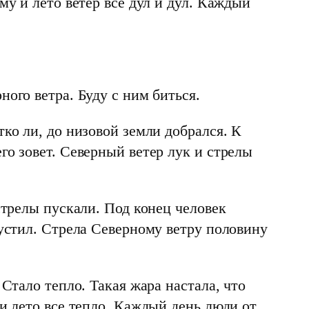
му и лето ветер все дул и дул. Каждый
ного ветра. Буду с ним биться.
тко ли, до низовой земли добрался. К
го зовет. Северный ветер лук и стрелы
 стрелы пускали. Под конец человек
пустил. Стрела Северному ветру половину
 Стало тепло. Такая жара настала, что
 и лето все тепло. Каждый день люди от