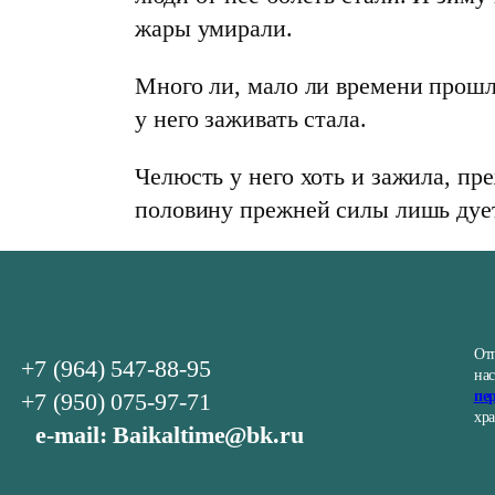
жары умирали.
Много ли, мало ли времени прошло
у него заживать стала.
Челюсть у него хоть и зажила, пр
половину прежней силы лишь дует
От
+7 (964) 547-88-95
на
+7 (950) 075-97-71
пе
хр
e-mail: Baikaltime@bk.ru