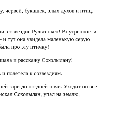
у, червей, букашек, злых духов и птиц.
ми, созвездие Рультепкен! Внутренности
 - и тут она увидела маленькую серую
абыла про эту птичку!
слышала и расскажу Сохолылану!
и полетела к созвездиям.
ей зари до поздней ночи. Уходит он все
искал Сохолылан, упал на землю,