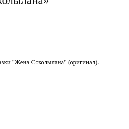
холылана»
азки "Жена Сохолылана" (оригинал).