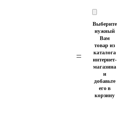
Перейти
к
содержимому
Выберите
нужный
Вам
товар из
каталога
интернет-
магазина
и
добавьте
его в
корзину