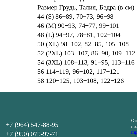
Размер Грудь, Талия, Бедра (в см)
44 (S) 86−89, 70−73, 96−98
46 (M) 90−93, 74−77, 99−101
48 (L) 94−97, 78−81, 102−104
50 (XL) 98−102, 82−85, 105−108
52 (2XL) 103−107, 86−90, 109−112
54 (3XL) 108−113, 91−95, 113−116
56 114−119, 96−102, 117−121
58 120−125, 103−108, 122−126
От
+7 (964) 547-88-95
на
+7 (950) 075-97-71
пе