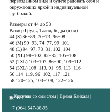
первозданном виде и будете радовать себя и
окружающих яркой и индивидуальной
футболкой.
Размеры от 44 до 58
Размер Грудь, Талия, Бедра (в см)
44 (S) 86−89, 70−73, 96−98
46 (M) 90−93, 74−77, 99−101
48 (L) 94−97, 78−81, 102−104
50 (XL) 98−102, 82−85, 105−108
52 (2XL) 103−107, 86−90, 109−112
54 (3XL) 108−113, 91−95, 113−116
56 114−119, 96−102, 117−121
58 120−125, 103−108, 122−126
+7 (964) 547-88-95