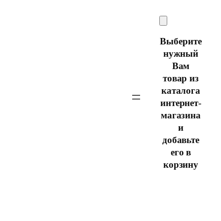
Перейти
к
содержимому
Выберите
нужный
Вам
товар из
каталога
интернет-
магазина
и
добавьте
его в
корзину