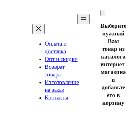
Перейти
к
содержимому
Выберите
нужный
Вам
Оплата и
товар из
доставка
каталога
Опт и скидки
интернет-
Возврат
магазина
товара
и
Изготовление
добавьте
на заказ
его в
Контакты
корзину