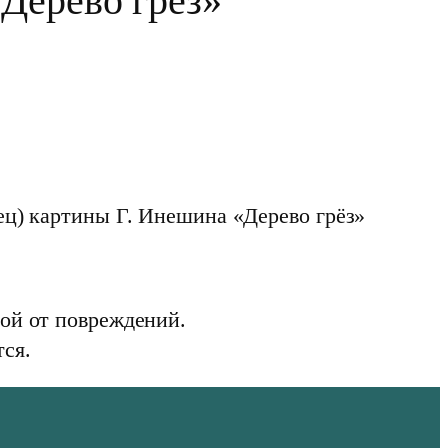
«Дерево грёз»
ец) картины Г. Инешина «Дерево грёз»
ой от повреждений.
ся.