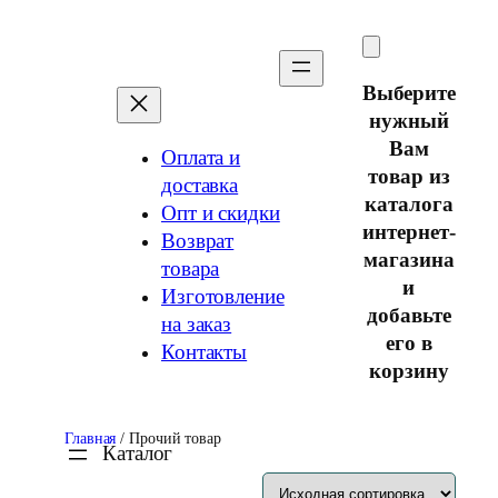
Перейти
к
содержимому
Выберите
нужный
Вам
Оплата и
товар из
доставка
каталога
Опт и скидки
интернет-
Возврат
магазина
товара
и
Изготовление
добавьте
на заказ
его в
Контакты
корзину
Главная
/ Прочий товар
Каталог